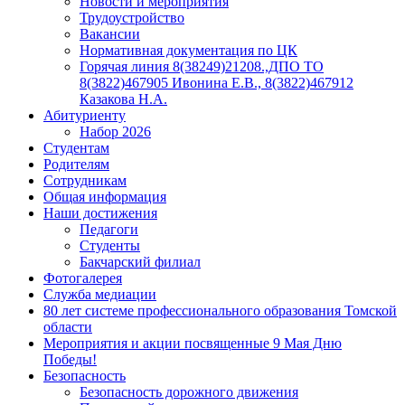
Новости и мероприятия
Трудоустройство
Вакансии
Нормативная документация по ЦК
Горячая линия 8(38249)21208.,ДПО ТО
8(3822)467905 Ивонина Е.В., 8(3822)467912
Казакова Н.А.
Абитуриенту
Набор 2026
Студентам
Родителям
Сотрудникам
Общая информация
Наши достижения
Педагоги
Студенты
Бакчарский филиал
Фотогалерея
Служба медиации
80 лет системе профессионального образования Томской
области
Мероприятия и акции посвященные 9 Мая Дню
Победы!
Безопасность
Безопасность дорожного движения