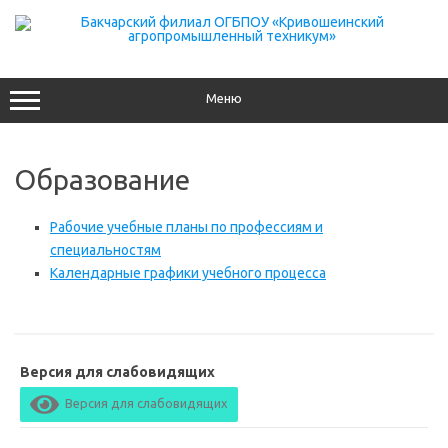
Перейти
к
содержимому
Меню
Образование
Рабочие учебные планы по профессиям и
специальностям
Календарные графики учебного процесса
Версия для слабовидящих
Версия для слабовидящих