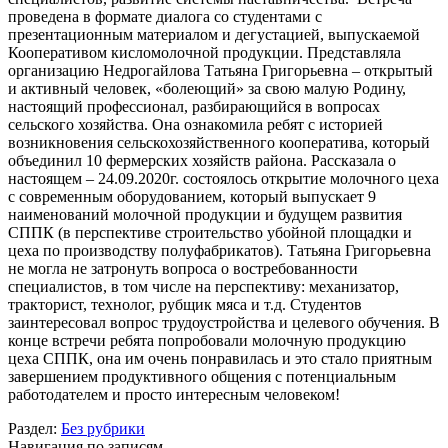
проведена в формате диалога со студентами с
презентационным материалом и дегустацией, выпускаемой
Кооперативом кисломолочной продукции. Представляла
организацию Недрогайлова Татьяна Григорьевна – открытый
и активный человек, «болеющий» за свою малую Родину,
настоящий профессионал, разбирающийся в вопросах
сельского хозяйства. Она ознакомила ребят с историей
возникновения сельскохозяйственного кооператива, который
объединил 10 фермерских хозяйств района. Рассказала о
настоящем – 24.09.2020г. состоялось открытие молочного цеха
с современным оборудованием, который выпускает 9
наименований молочной продукции и будущем развития
СППК (в перспективе строительство убойной площадки и
цеха по производству полуфабрикатов). Татьяна Григорьевна
не могла не затронуть вопроса о востребованности
специалистов, в том числе на перспективу: механизатор,
тракторист, технолог, рубщик мяса и т.д. Студентов
заинтересовал вопрос трудоустройства и целевого обучения. В
конце встречи ребята попробовали молочную продукцию
цеха СППК, она им очень понравилась и это стало приятным
завершением продуктивного общения с потенциальным
работодателем и просто интересным человеком!
Раздел:
Без рубрики
Навигация по записям