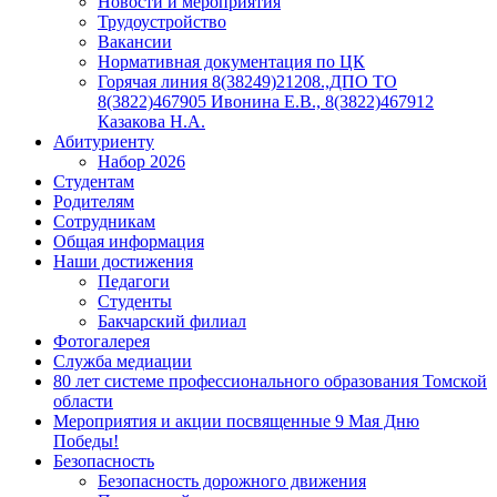
Новости и мероприятия
Трудоустройство
Вакансии
Нормативная документация по ЦК
Горячая линия 8(38249)21208.,ДПО ТО
8(3822)467905 Ивонина Е.В., 8(3822)467912
Казакова Н.А.
Абитуриенту
Набор 2026
Студентам
Родителям
Сотрудникам
Общая информация
Наши достижения
Педагоги
Студенты
Бакчарский филиал
Фотогалерея
Служба медиации
80 лет системе профессионального образования Томской
области
Мероприятия и акции посвященные 9 Мая Дню
Победы!
Безопасность
Безопасность дорожного движения