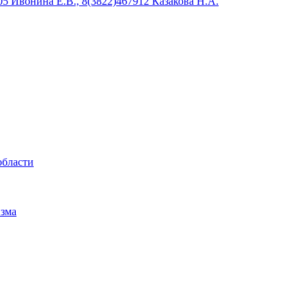
5 Ивонина Е.В., 8(3822)467912 Казакова Н.А.
области
изма