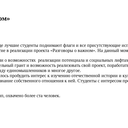
ом»
где лучшие студенты поднимают флаги и все присутствующие ис
тие в реализации проекта «Разговоры о важном». На данный мом
и о возможностях реализации потенциала и социальных лифтах в
льный грант и возможность реализовать свой проект, поработат
анду единомышленников и многое другое.
ось пробудить интерес к изучению отечественной истории и кул
ознание собственного отношения к ней. Студенты с интересом 
, охвачено более ста человек.