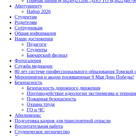
Горячая линия 8(38249)21208.,ДПО ТО 8(3822)46790
Абитуриенту
Набор 2026
Студентам
Родителям
Сотрудникам
Общая информация
Наши достижения
Педагоги
Студенты
Бакчарский филиал
Фотогалерея
Служба медиации
80 лет системе профессионального образования Томской 
Мероприятия и акции посвященные 9 Мая Дню Победы!
Безопасность
Безопасность дорожного движения
Противодействие идеологии экстремизма и террор
Пожарная безопасность
Охрана труда
ГО и ЧС
Абилимпикс
Подготовка кадров для транспортной отрасли
Воспитательная работа
Студенческое лесничество