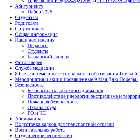
Горячая линия 8(38249)21208.,ДПО ТО 8(3822)46790
Абитуриенту
Набор 2026
Студентам
Родителям
Сотрудникам
Общая информация
Наши достижения
Педагоги
Студенты
Бакчарский филиал
Фотогалерея
Служба медиации
80 лет системе профессионального образования Томской 
Мероприятия и акции посвященные 9 Мая Дню Победы!
Безопасность
Безопасность дорожного движения
Противодействие идеологии экстремизма и террор
Пожарная безопасность
Охрана труда
ГО и ЧС
Абилимпикс
Подготовка кадров для транспортной отрасли
Воспитательная работа
Студенческое лесничество