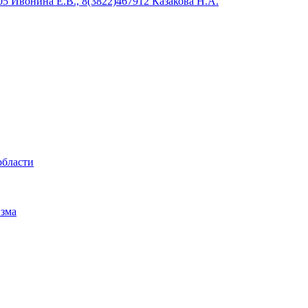
5 Ивонина Е.В., 8(3822)467912 Казакова Н.А.
области
изма