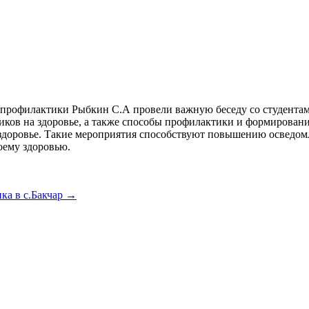
профилактики Рыбкин С.А провели важную беседу со студента
тиков на здоровье, а также способы профилактики и формирован
е здоровье. Такие мероприятия способствуют повышению осведо
оему здоровью.
нка в с.Бакчар
→