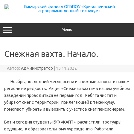
Перейти
к
содержимому
Меню
Снежная вахта. Начало.
Автор:
Администратор
|
15.11.2022
Ноябрь, последний месяц осени и снежные заносы в нашем
регионе не редкость. Акция «Снежная вахта» в нашем учебном
заведении проводиться не первый год. Ребята чистят и
убирают снег с территории, прилегающей к техникуму,
помогают убирать и вывозить с участков снег пенсионерам.
Вот и сегодня студенты БФ «КАПТ», расчистили тротуары
ведущие, к образовательному учреждению. Работали