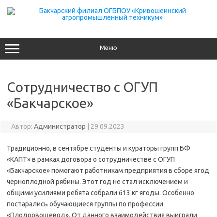
Перейти
к
содержимому
Меню
Сотрудничество с ОГУП
«Бакчарское»
Автор:
Администратор
|
29.09.2023
Традиционно, в сентябре студенты и кураторы групп БФ
«КАПТ» в рамках договора о сотрудничестве с ОГУП
«Бакчарское» помогают работникам предприятия в сборе ягод
черноплодной рябины. Этот год не стал исключением и
общими усилиями ребята собрали 613 кг ягоды. Особенно
постарались обучающиеся группы по профессии
«Плодоовощевод». От данного взаимодействия выиграли