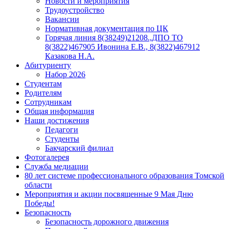
Новости и мероприятия
Трудоустройство
Вакансии
Нормативная документация по ЦК
Горячая линия 8(38249)21208.,ДПО ТО
8(3822)467905 Ивонина Е.В., 8(3822)467912
Казакова Н.А.
Абитуриенту
Набор 2026
Студентам
Родителям
Сотрудникам
Общая информация
Наши достижения
Педагоги
Студенты
Бакчарский филиал
Фотогалерея
Служба медиации
80 лет системе профессионального образования Томской
области
Мероприятия и акции посвященные 9 Мая Дню
Победы!
Безопасность
Безопасность дорожного движения