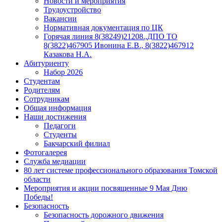
Новости и мероприятия
Трудоустройство
Вакансии
Нормативная документация по ЦК
Горячая линия 8(38249)21208.,ДПО ТО
8(3822)467905 Ивонина Е.В., 8(3822)467912
Казакова Н.А.
Абитуриенту
Набор 2026
Студентам
Родителям
Сотрудникам
Общая информация
Наши достижения
Педагоги
Студенты
Бакчарский филиал
Фотогалерея
Служба медиации
80 лет системе профессионального образования Томской
области
Мероприятия и акции посвященные 9 Мая Дню
Победы!
Безопасность
Безопасность дорожного движения