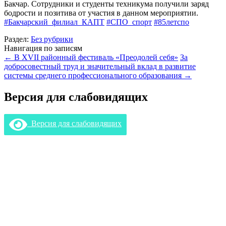
Бакчар. Сотрудники и студенты техникума получили заряд
бодрости и позитива от участия в данном мероприятии.
#Бакчарский_филиал_КАПТ
#СПО_спорт
#85летспо
Раздел:
Без рубрики
Навигация по записям
←
В XVII районный фестиваль «Преодолей себя»
За
добросовестный труд и значительный вклад в развитие
системы среднего профессионального образования
→
Версия для слабовидящих
Версия для слабовидящих