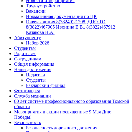
Новости и мероприятия
Трудоустройство
Вакансии
Нормативная документация по ЦК
Горячая линия 8(38249)21208.,ДПО ТО
8(3822)467905 Ивонина Е.В., 8(3822)467912
Казакова Н.А.
Абитуриенту
Набор 2026
Студентам
Родителям
Сотрудникам
Общая информация
Наши достижения
Педагоги
Студенты
Бакчарский филиал
Фотогалерея
Служба медиации
80 лет системе профессионального образования Томской
области
Мероприятия и акции посвященные 9 Мая Дню
Победы!
Безопасность
Безопасность дорожного движения