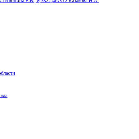
5 Ивонина Е.В., 8(3822)467912 Казакова Н.А.
области
изма