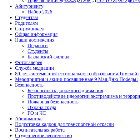
Горячая линия 8(38249)21208.,ДПО ТО 8(3822)46790
Абитуриенту
Набор 2026
Студентам
Родителям
Сотрудникам
Общая информация
Наши достижения
Педагоги
Студенты
Бакчарский филиал
Фотогалерея
Служба медиации
80 лет системе профессионального образования Томской 
Мероприятия и акции посвященные 9 Мая Дню Победы!
Безопасность
Безопасность дорожного движения
Противодействие идеологии экстремизма и террор
Пожарная безопасность
Охрана труда
ГО и ЧС
Абилимпикс
Подготовка кадров для транспортной отрасли
Воспитательная работа
Студенческое лесничество